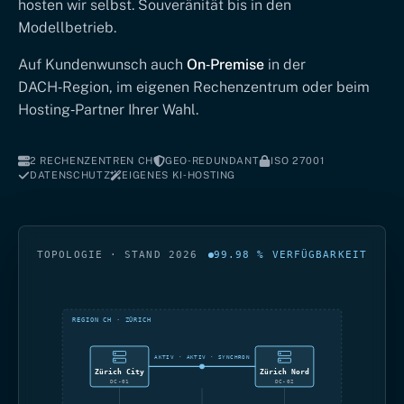
hosten wir selbst. Souveränität bis in den
Modellbetrieb.
Auf Kundenwunsch auch
On‑Premise
in der
DACH‑Region, im eigenen Rechenzentrum oder beim
Hosting‑Partner Ihrer Wahl.
2 RECHENZENTREN CH
GEO‑REDUNDANT
ISO 27001
DATENSCHUTZ
EIGENES KI‑HOSTING
TOPOLOGIE · STAND 2026
99.98 % VERFÜGBARKEIT
REGION CH · ZÜRICH
AKTIV · AKTIV · SYNCHRON
Zürich City
Zürich Nord
DC‑01
DC‑02