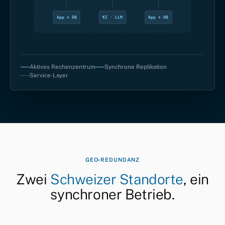
App + DB
KI · LLM
App + DB
Aktives Rechenzentrum
Synchrone Replikation
Service‑Layer
GEO‑REDUNDANZ
Zwei
Schweizer Standorte
, ein
synchroner Betrieb.