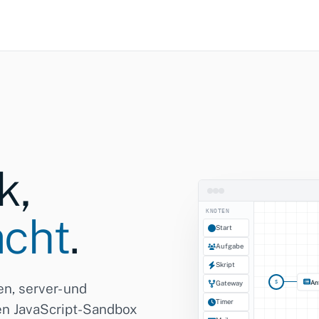
k,
KNOTEN
acht
.
Start
Aufgabe
Skript
An
S
Gateway
n, server- und
Timer
ten JavaScript-Sandbox