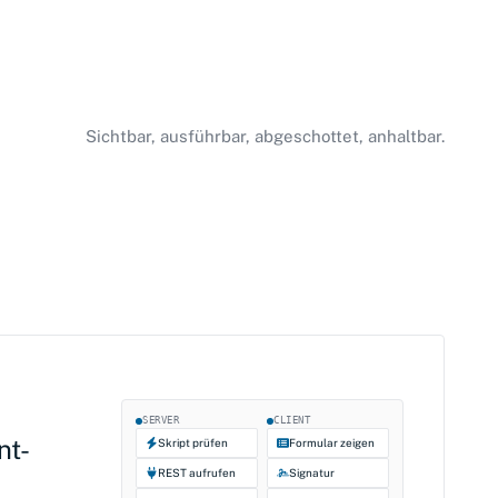
Sichtbar, ausführbar, abgeschottet, anhaltbar.
SERVER
CLIENT
nt-
Skript prüfen
Formular zeigen
REST aufrufen
Signatur