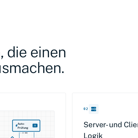
, die einen
usmachen.
02
Server- und Clie
Auto-
JS
Prüfung
Logik
< 5 000