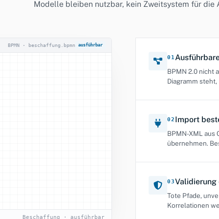
Modelle bleiben nutzbar, kein Zweitsystem für die
BPMN · beschaffung.bpmn
ausführbar
Ausführba
01
BPMN 2.0 nicht a
Diagramm steht, 
Import bes
02
BPMN-XML aus Cam
übernehmen. Bes
Validierung
03
Tote Pfade, unv
Korrelationen we
Beschaffung · ausführbar