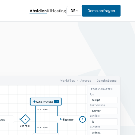
Absidion
KI
Hosting
DE
Demo anfragen
Workflow · Antrag · Genehmigung
EIGENSCHAFTEN
Typ
Skript
Auto-Prüfung
JS
Ausführung
< 5 000
Server
Sandbox
×
trag
Signatur
E
ja
Betrag?
Eingang
≥ 5 000
antrag