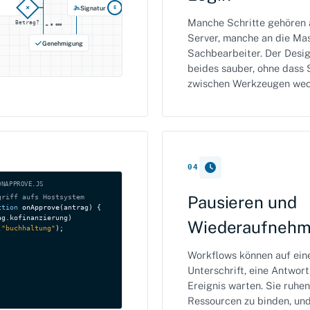
×
Signatur
E
Manche Schritte gehören 
Betrag?
≥ 5 000
Server, manche an die Ma
Genehmigung
Sachbearbeiter. Der Desig
beides sauber, ohne dass 
zwischen Werkzeugen wec
04
ONAPPROVE.JS
Pausieren und
griff aufs Hostsystem
ction
onApprove
(antrag) {

ag.kofinanzierung)

Wiederaufneh
(
"buchhaltung"
);

Workflows können auf ein
Unterschrift, eine Antwort
Ereignis warten. Sie ruhen
Ressourcen zu binden, un