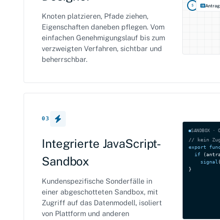
Antrag
S
Knoten platzieren, Pfade ziehen,
Eigenschaften daneben pflegen. Vom
einfachen Genehmigungslauf bis zum
verzweigten Verfahren, sichtbar und
beherrschbar.
03
SANDBOX · 
Integrierte JavaScript-
// kein Zu
export fun
if
 (antr
Sandbox
signal
}
Kundenspezifische Sonderfälle in
einer abgeschotteten Sandbox, mit
Zugriff auf das Datenmodell, isoliert
von Plattform und anderen