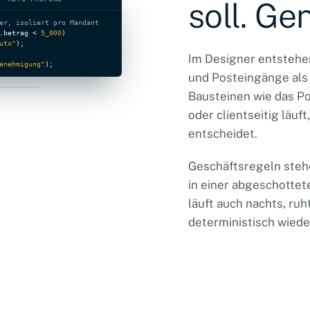
soll. Ge
er, isoliert pro Mandant
.betrag < 
5_000
)

uto"
Im Designer entsteh
enehmigung"
);
und Posteingänge als
Designer
Bausteinen wie das Por
oder clientseitig läuf
ur
E
entscheidet.
Geschäftsregeln stehe
in einer abgeschottete
läuft auch nachts, ru
deterministisch wieder 