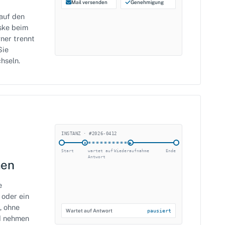
Mail versenden
Genehmigung
auf den
ske beim
ner trennt
Sie
hseln.
INSTANZ · #2026‑0412
⏸
▶
Start
wartet auf
Wiederaufnahme
Ende
Antwort
men
e
 oder ein
, ohne
Wartet auf Antwort
pausiert
d nehmen