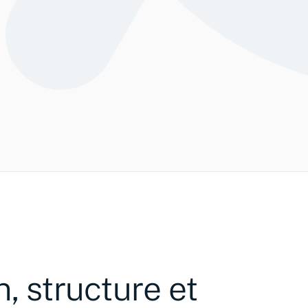
Chateau de Chillon
PERIODE DE
PROPRIETAIRE
CONSTRUCTION
Canton de Vaud
XIe-XIVe s.
n, structure et