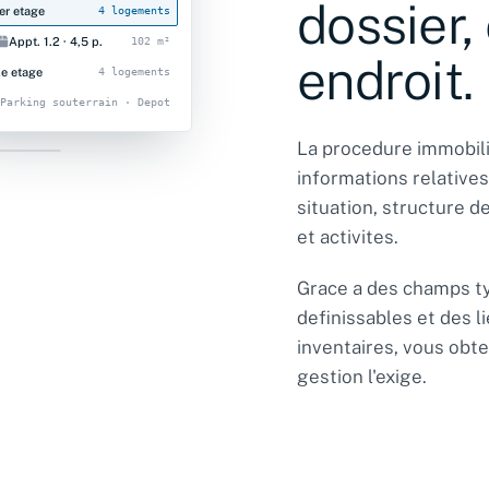
dossier,
er etage
4 logements
Appt. 1.2 · 4,5 p.
102 m²
endroit.
e etage
4 logements
Parking souterrain · Depot
Sous-sol
La procedure immobili
026-0118
informations relatives
situation, structure d
UILLE
et activites.
Grace a des champs t
definissables et des l
inventaires, vous obte
gestion l'exige.