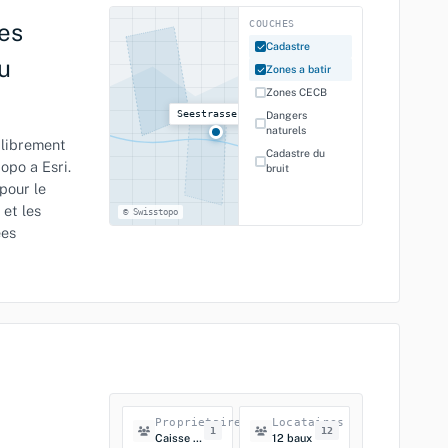
es
COUCHES
Cadastre
u
Zones a batir
Zones CECB
Seestrasse 47
Dangers
naturels
 librement
Cadastre du
opo a Esri.
bruit
pour le
 et les
© Swisstopo
ees
Proprietaire
Locataires
1
12
Caisse de pension Z.
12 baux