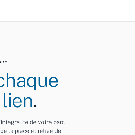
ere
chaque
lien
.
integralite de votre parc
Chateau de Chil
de la piece et reliee de
Veytaux · VD · 
© Swisstopo