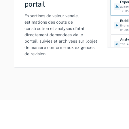
portail
Wuest
12.05
Expertises de valeur venale,
Etab
estimations des couts de
Energ
construction et analyses d'etat
04.05
directement demandees via le
portail, suivies et archivees sur l'objet
IBZ A
de maniere conforme aux exigences
21.02
de revision.