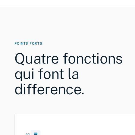
Evaluation
AC
Valeur venale CHF 8.4 mio · 03.2026
POINTS FORTS
Quatre fonctions
qui font la
difference.
01