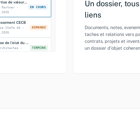
Un dossier, tous
Expertise de valeur venale
EN COURS
 Partner ·
.2026
liens
lissement CECB
Documents, notes, evenem
DEMANDE
ie Stafa AG ·
.2026
taches et relations vers p
contrats, projets et inven
Analyse de l'etat du batiment
un dossier d'objet coheren
TERMINE
rchitectes ·
.2026