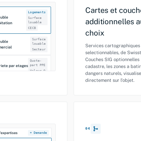
Cartes et couch
Logements
uble
Surface
additionnelles a
louable
itation
CECB
choix
Surface
uble
louable
Services cartographiques
ercial
Secteur
selectionnables, de Swisst
Couches SIG optionnelles 
Quote-
part PPE
riete par etages
cadastre, les zones a batir
Valeur Q
dangers naturels, visualis
directement sur l'objet.
N° parc.
elle
Zone
04
d'expertises
+ Demande