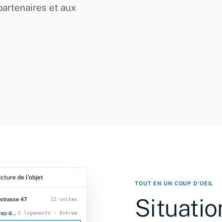
 partenaires et aux
CATEGORIE DE
PROTECTION
Importance nat.
cture de l'objet
TOUT EN UN COUP D'OEIL
Situatio
strasse 47
12 unites
Rez-de-chaussee
2 logements · Entree