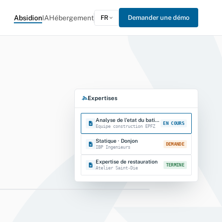
Absidion
IA
Hébergement
FR
Demander une démo
Expertises
Analyse de l'etat du batiment
EN COURS
Equipe construction EPFZ
Statique · Donjon
DEMANDE
IBP Ingenieurs
Expertise de restauration
TERMINE
Atelier Saint-Die
Gestion immobiliere · Dossier de l'objet
lon
DOSSIER
LIE-2026-0042