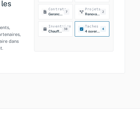
 les
Contrats
Projets
7
2
Gerance, assurance, ...
Renovation de facade 2026
Inventaire
Taches
ents,
38
4
Chauffage, ascenseur, ...
4 ouvertes · 2 echeances
artenaires,
taire dans
t.